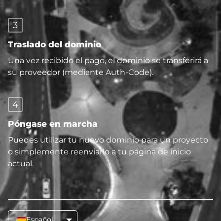
3
Traslado del dominio
Una vez recibido el pago, el dominio se transferirá a
su proveedor (mediante Auth-Code).
4
Póngase en marcha
Puedes utilizar tu nuevo dominio para un proyecto
o simplemente reenviarlo a tu página de inicio
actual.
Español