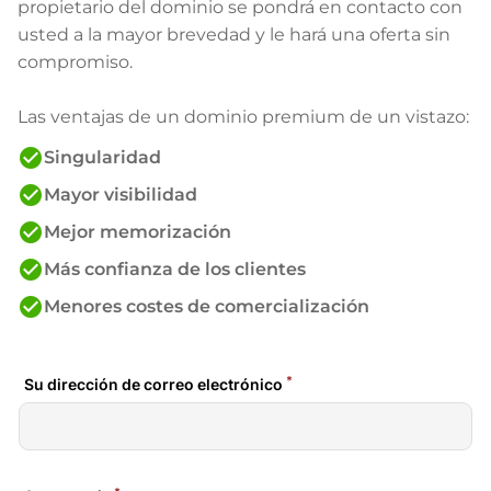
propietario del dominio se pondrá en contacto con
usted a la mayor brevedad y le hará una oferta sin
compromiso.
Las ventajas de un dominio premium de un vistazo:
check_circle
Singularidad
check_circle
Mayor visibilidad
check_circle
Mejor memorización
check_circle
Más confianza de los clientes
check_circle
Menores costes de comercialización